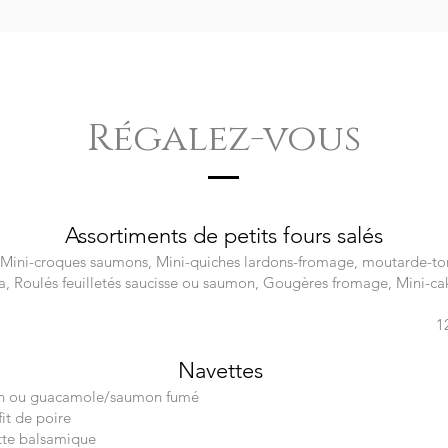
Régalez-vous
Assortiments de petits fours salés
 Mini-croques saumons, Mini-quiches lardons-fromage, moutarde-to
ta, Roulés feuilletés saucisse ou saumon, Gougères fromage, Mini-c
1
Nave
ttes
h ou guacamole/saumon fumé
it de poire
tte balsamique