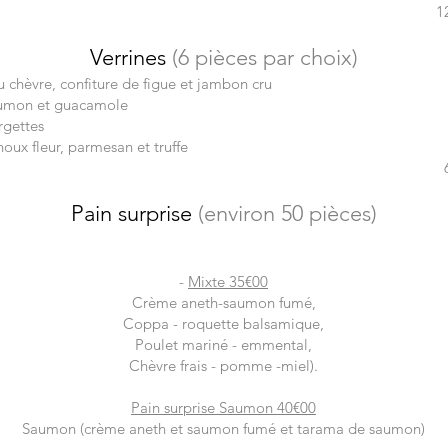
1
Verrines
(6 pièces par choix)
 chèvre, confiture de figue et jambon cru
umon et guacamole
rgettes
oux fleur, parmesan et truffe
Pain surprise
(environ 50 pièces)
-
Mixte 35€00
Crème aneth-saumon fumé,
Coppa - roquette balsamique,
Poulet mariné - emmental,
Chèvre frais - pomme -miel).
Pain surprise Saumon 40€00
Saumon (crème aneth et saumon fumé et tarama de saumon)