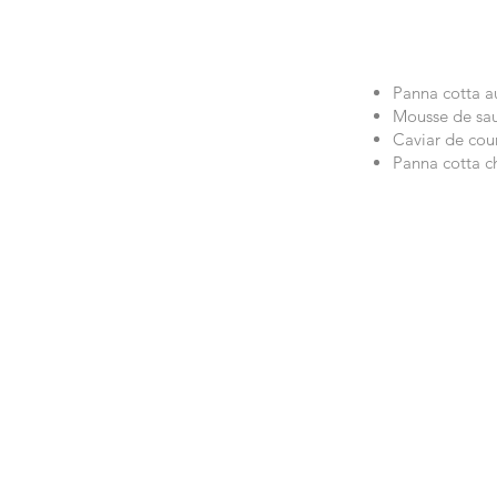
Panna cotta au
Mousse de sa
Caviar de cou
Panna cotta ch
boulang
erie
pâtisseri
e,