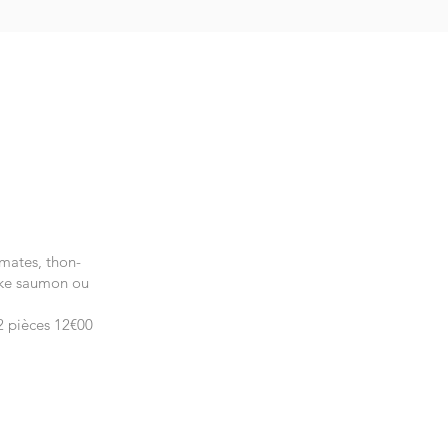
mates, thon-
ake saumon ou
2 pièces 12€00