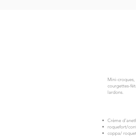
Mini-croques,
courgettes-fé
lardons.
Crème d’anet
roquefort/conf
coppa/ roque